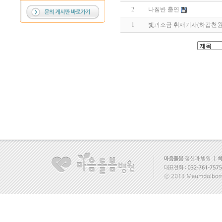
2
나침반 출연
1
빛과소금 취재기사(하갑천원장