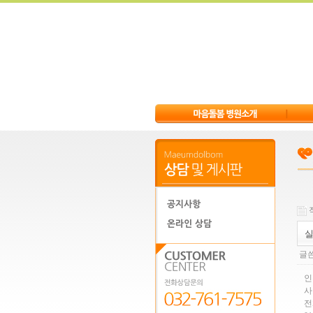
작
글쓴
인
사
전