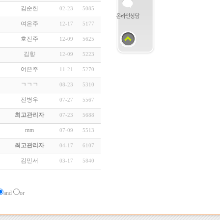
김순헌
02-23
5085
여은주
12-17
5177
호진주
12-09
5625
김향
12-09
5223
여은주
11-21
5270
ㄱㄱㄱ
08-23
5310
전병우
07-27
5567
최고관리자
07-23
5688
mm
07-09
5513
최고관리자
04-17
6107
김민서
03-17
5840
and
or