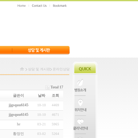
상담 및 게시판
온라인상담
Total 17
글쓴이
날짜
조회
jjgsquu6145
10-10
4469
jjgsquu6145
10-10
4671
he
03-21
5965
황정민
03-02
5264