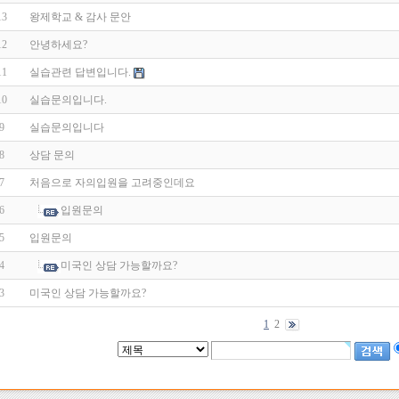
13
왕제학교 & 감사 문안
12
안녕하세요?
11
실습관련 답변입니다.
10
실습문의입니다.
9
실습문의입니다
8
상담 문의
7
처음으로 자의입원을 고려중인데요
6
입원문의
5
입원문의
4
미국인 상담 가능할까요?
3
미국인 상담 가능할까요?
1
2