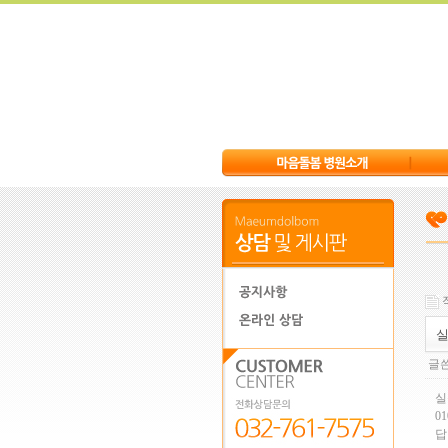
작
실
글쓴
실
01
답